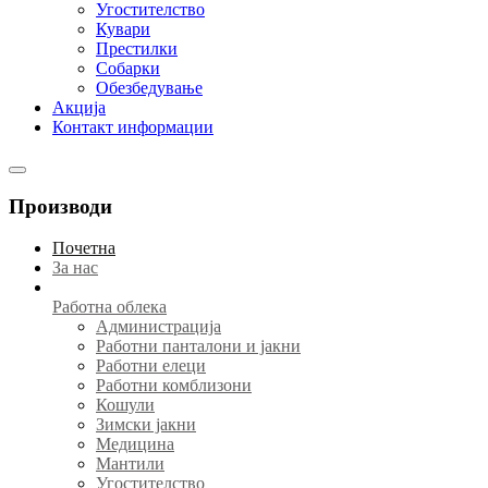
Угостителство
Кувари
Престилки
Собарки
Обезбедување
Акција
Контакт информации
Производи
Почетна
За нас
Работна облека
Администрација
Работни панталони и јакни
Работни елеци
Работни комблизони
Кошули
Зимски јакни
Медицина
Мантили
Угостителство