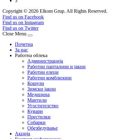
3
Copyright © 2026 Elkom Grup. All Rights Reserved.
Joomla! 3 Templates
Find us on Facebook
Find us on Instagram
Find us on Twitter
Close Menu
Почетна
За нас
Работна облека
Администрација
Работни панталони и јакни
Работни елеци
Работни комблизони
Кошули
Зимски јакни
Медицина
Мантили
Угостителство
Кувари
Престилки
Собарки
Обезбедување
Акција