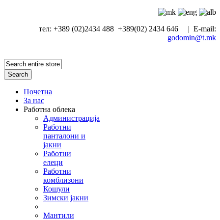
тел: +389 (02)2434 488 +389(02) 2434 646 | E-mail:
godomin@t.mk
Search
Почетна
За нас
Работна облека
Администрација
Работни
панталони и
јакни
Работни
елеци
Работни
комблизони
Кошули
Зимски јакни
Мантили