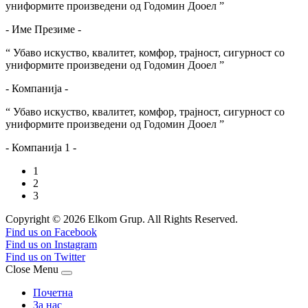
униформите произведени од Годомин Дооел ”
- Име Презиме -
“ Убаво искуство, квалитет, комфор, трајност, сигурност со
униформите произведени од Годомин Дооел ”
- Компанија -
“ Убаво искуство, квалитет, комфор, трајност, сигурност со
униформите произведени од Годомин Дооел ”
- Компанија 1 -
1
2
3
Copyright © 2026 Elkom Grup. All Rights Reserved.
Joomla! 3 Templates
Find us on Facebook
Find us on Instagram
Find us on Twitter
Close Menu
Почетна
За нас