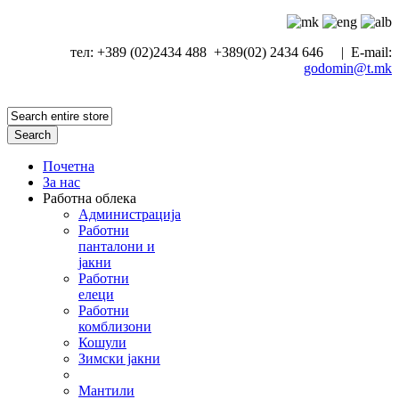
тел: +389 (02)2434 488 +389(02) 2434 646 | E-mail:
godomin@t.mk
Search
Почетна
За нас
Работна облека
Администрација
Работни
панталони и
јакни
Работни
елеци
Работни
комблизони
Кошули
Зимски јакни
Мантили