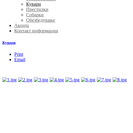
Кувари
Престилки
Собарки
Обезбедување
Акција
Контакт информации
Кувари
Print
Email