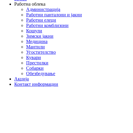
Работна облека
Администрација
Работни панталони и јакни
Работни елеци
Работни комблизони
Кошули
Зимски јакни
Медицина
Мантили
Угостителство
Кувари
Престилки
Собарки
Обезбедување
Акција
Контакт информации