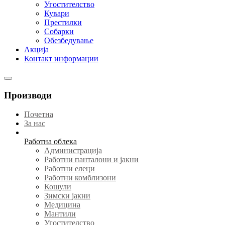
Угостителство
Кувари
Престилки
Собарки
Обезбедување
Акција
Контакт информации
Производи
Почетна
За нас
Работна облека
Администрација
Работни панталони и јакни
Работни елеци
Работни комблизони
Кошули
Зимски јакни
Медицина
Мантили
Угостителство