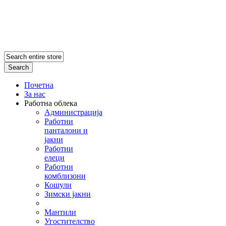
Search
Почетна
За нас
Работна облека
Администрација
Работни
панталони и
јакни
Работни
елеци
Работни
комблизони
Кошули
Зимски јакни
Мантили
Угостителство