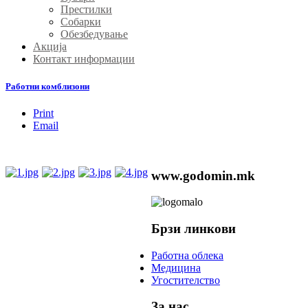
Престилки
Собарки
Обезбедување
Акција
Контакт информации
Работни комблизони
Print
Email
www.godomin.mk
Брзи линкови
Работна облека
Медицина
Угостителство
За нас