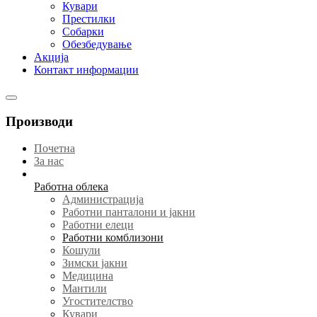
Кувари
Престилки
Собарки
Обезбедување
Акција
Контакт информации
Производи
Почетна
За нас
Работна облека
Администрација
Работни панталони и јакни
Работни елеци
Работни комблизони
Кошули
Зимски јакни
Медицина
Мантили
Угостителство
Кувари