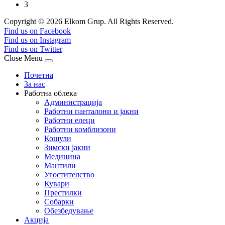
3
Copyright © 2026 Elkom Grup. All Rights Reserved.
Joomla! 3 Templates
Find us on Facebook
Find us on Instagram
Find us on Twitter
Close Menu
Почетна
За нас
Работна облека
Администрација
Работни панталони и јакни
Работни елеци
Работни комблизони
Кошули
Зимски јакни
Медицина
Мантили
Угостителство
Кувари
Престилки
Собарки
Обезбедување
Акција