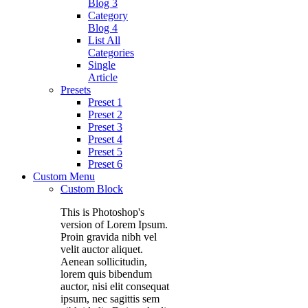
Blog 3
Category
Blog 4
List All
Categories
Single
Article
Presets
Preset 1
Preset 2
Preset 3
Preset 4
Preset 5
Preset 6
Custom Menu
Custom Block
This is Photoshop's
version of Lorem Ipsum.
Proin gravida nibh vel
velit auctor aliquet.
Aenean sollicitudin,
lorem quis bibendum
auctor, nisi elit consequat
ipsum, nec sagittis sem