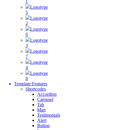
1
Logotype
5
Logotype
2
Logotype
6
Logotype
3
Logotype
7
Logotype
4
Logotype
8
Template Features
Shortcodes
Accordion
Carousel
Tab
Map
Testimonials
Alert
Button