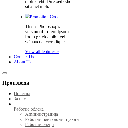
nibh id elit. Duis sed odio
sit amet nibh.
Promotion Code
This is Photoshop's
version of Lorem Ipsum.
Proin gravida nibh vel
velitauct auctor aliquet.
View all features »
Contact Us
About Us
Производи
Почетна
За нас
Работна облека
Администрација
Работни панталони и јакни
Работни елеци