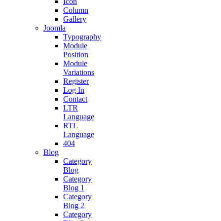
Icon
Column
Gallery
Joomla
Typography
Module
Position
Module
Variations
Register
Log In
Contact
LTR
Language
RTL
Language
404
Blog
Category
Blog
Category
Blog 1
Category
Blog 2
Category