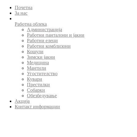
Почетна
За нас
Работна облека
Администрација
Работни панталони и јакни
Работни елеци
Работни комблизони
Кошули
Зимски јакни
Медицина
Мантили
Угостителство
Кувари
Престилки
Собарки
Обезбедување
Акција
Контакт информации