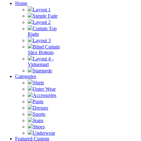
Home
Layout 1
Simple Fade
Layout 2
Curtain Top
Right
Layout 3
Blind Curtain
Slice Bottom
Layout 4 -
Virtuemart
Stampede
Categories
Shirts
Outer Wear
Accessories
Pants
Dresses
Sports
Jeans
Shoes
Underwear
Featured Custom