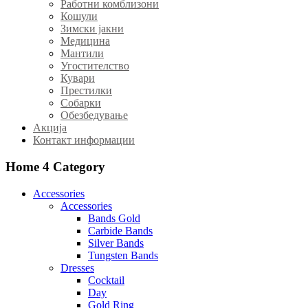
Работни комблизони
Кошули
Зимски јакни
Медицина
Мантили
Угостителство
Кувари
Престилки
Собарки
Обезбедување
Акција
Контакт информации
Home 4
Category
Accessories
Accessories
Bands Gold
Carbide Bands
Silver Bands
Tungsten Bands
Dresses
Cocktail
Day
Gold Ring