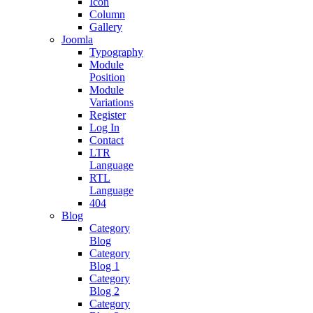
Icon
Column
Gallery
Joomla
Typography
Module
Position
Module
Variations
Register
Log In
Contact
LTR
Language
RTL
Language
404
Blog
Category
Blog
Category
Blog 1
Category
Blog 2
Category