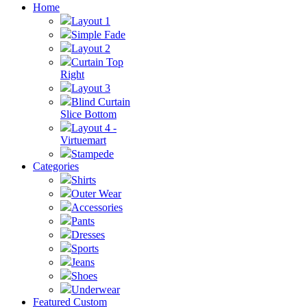
Home
Layout 1
Simple Fade
Layout 2
Curtain Top
Right
Layout 3
Blind Curtain
Slice Bottom
Layout 4 -
Virtuemart
Stampede
Categories
Shirts
Outer Wear
Accessories
Pants
Dresses
Sports
Jeans
Shoes
Underwear
Featured Custom