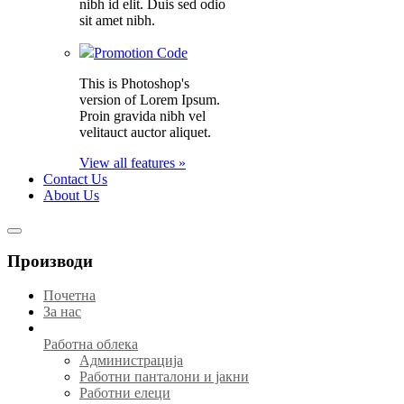
nibh id elit. Duis sed odio
sit amet nibh.
Promotion Code
This is Photoshop's
version of Lorem Ipsum.
Proin gravida nibh vel
velitauct auctor aliquet.
View all features »
Contact Us
About Us
Производи
Почетна
За нас
Работна облека
Администрација
Работни панталони и јакни
Работни елеци