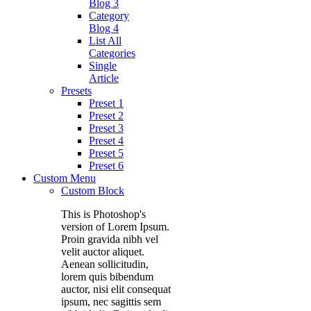
Blog 3
Category
Blog 4
List All
Categories
Single
Article
Presets
Preset 1
Preset 2
Preset 3
Preset 4
Preset 5
Preset 6
Custom Menu
Custom Block
This is Photoshop's
version of Lorem Ipsum.
Proin gravida nibh vel
velit auctor aliquet.
Aenean sollicitudin,
lorem quis bibendum
auctor, nisi elit consequat
ipsum, nec sagittis sem