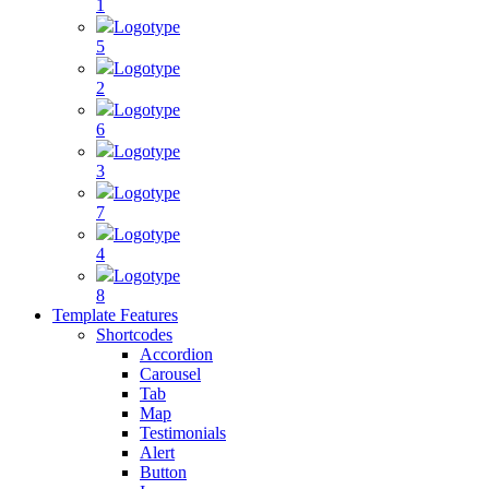
1
Logotype
5
Logotype
2
Logotype
6
Logotype
3
Logotype
7
Logotype
4
Logotype
8
Template Features
Shortcodes
Accordion
Carousel
Tab
Map
Testimonials
Alert
Button