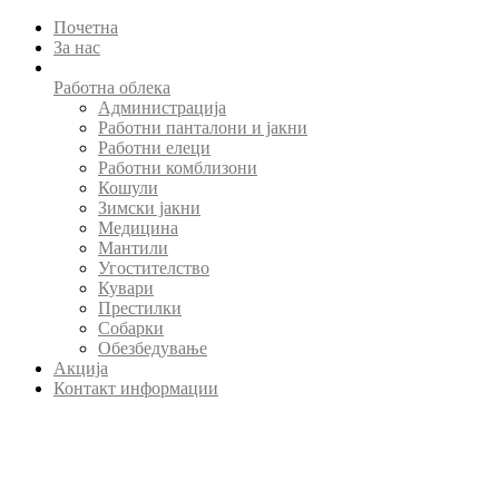
Почетна
За нас
Работна облека
Администрација
Работни панталони и јакни
Работни елеци
Работни комблизони
Кошули
Зимски јакни
Медицина
Мантили
Угостителство
Кувари
Престилки
Собарки
Обезбедување
Акција
Контакт информации