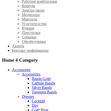
Работни комблизони
Кошули
Зимски јакни
Медицина
Мантили
Угостителство
Кувари
Престилки
Собарки
Обезбедување
Акција
Контакт информации
Home 4
Category
Accessories
Accessories
Bands Gold
Carbide Bands
Silver Bands
Tungsten Bands
Dresses
Cocktail
Day
Gold Ring