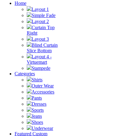
Home
Layout 1
Simple Fade
Layout 2
Curtain Top
Right
Layout 3
Blind Curtain
Slice Bottom
Layout 4 -
Virtuemart
Stampede
Categories
Shirts
Outer Wear
Accessories
Pants
Dresses
Sports
Jeans
Shoes
Underwear
Featured Custom