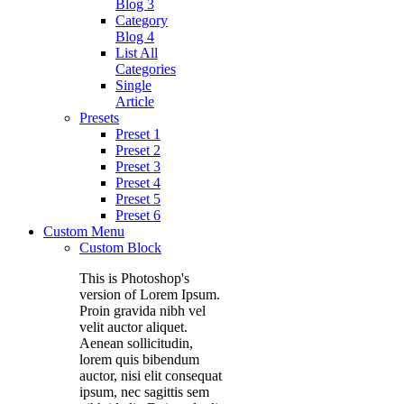
Blog 3
Category
Blog 4
List All
Categories
Single
Article
Presets
Preset 1
Preset 2
Preset 3
Preset 4
Preset 5
Preset 6
Custom Menu
Custom Block
This is Photoshop's
version of Lorem Ipsum.
Proin gravida nibh vel
velit auctor aliquet.
Aenean sollicitudin,
lorem quis bibendum
auctor, nisi elit consequat
ipsum, nec sagittis sem