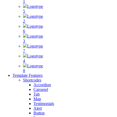
1
Logotype
5
Logotype
2
Logotype
6
Logotype
3
Logotype
7
Logotype
4
Logotype
8
Template Features
Shortcodes
Accordion
Carousel
Tab
Map
Testimonials
Alert
Button