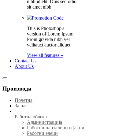
nibh id elit. Duis sed odio
sit amet nibh.
Promotion Code
This is Photoshop's
version of Lorem Ipsum.
Proin gravida nibh vel
velitauct auctor aliquet.
View all features »
Contact Us
About Us
Производи
Почетна
За нас
Работна облека
Администрација
Работни панталони и јакни
Работни елеци