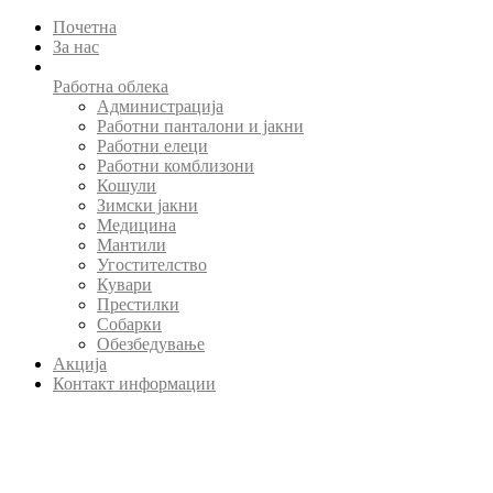
Почетна
За нас
Работна облека
Администрација
Работни панталони и јакни
Работни елеци
Работни комблизони
Кошули
Зимски јакни
Медицина
Мантили
Угостителство
Кувари
Престилки
Собарки
Обезбедување
Акција
Контакт информации