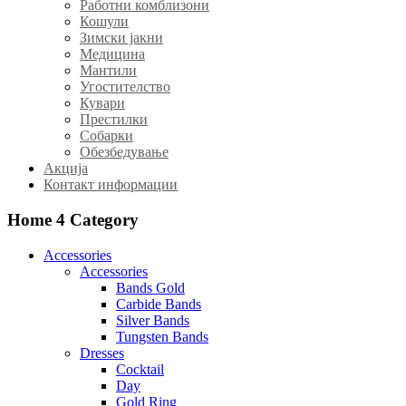
Работни комблизони
Кошули
Зимски јакни
Медицина
Мантили
Угостителство
Кувари
Престилки
Собарки
Обезбедување
Акција
Контакт информации
Home 4
Category
Accessories
Accessories
Bands Gold
Carbide Bands
Silver Bands
Tungsten Bands
Dresses
Cocktail
Day
Gold Ring