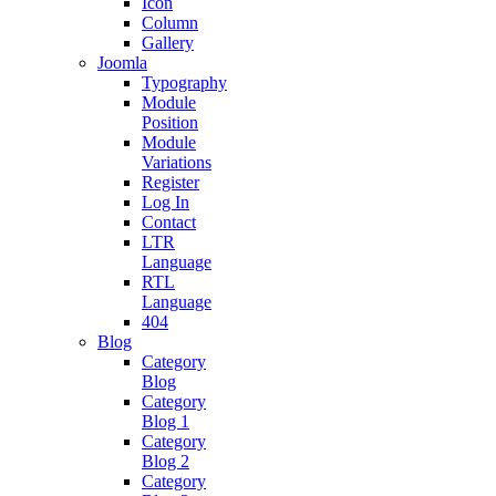
Icon
Column
Gallery
Joomla
Typography
Module
Position
Module
Variations
Register
Log In
Contact
LTR
Language
RTL
Language
404
Blog
Category
Blog
Category
Blog 1
Category
Blog 2
Category