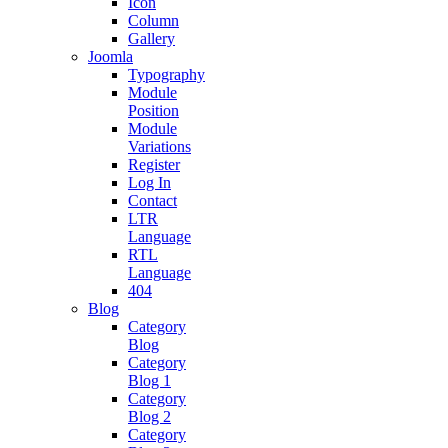
Icon
Column
Gallery
Joomla
Typography
Module
Position
Module
Variations
Register
Log In
Contact
LTR
Language
RTL
Language
404
Blog
Category
Blog
Category
Blog 1
Category
Blog 2
Category