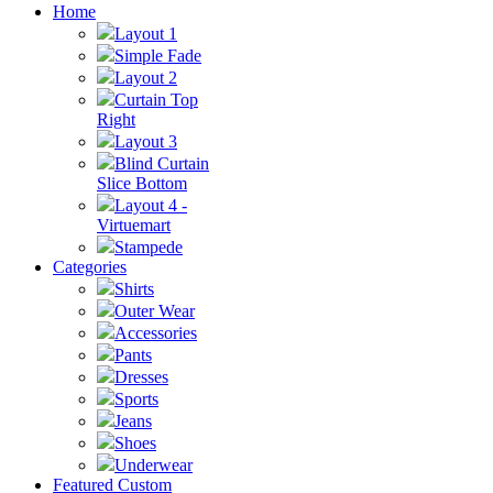
Home
Layout 1
Simple Fade
Layout 2
Curtain Top
Right
Layout 3
Blind Curtain
Slice Bottom
Layout 4 -
Virtuemart
Stampede
Categories
Shirts
Outer Wear
Accessories
Pants
Dresses
Sports
Jeans
Shoes
Underwear
Featured Custom