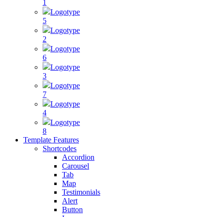
1
Logotype
5
Logotype
2
Logotype
6
Logotype
3
Logotype
7
Logotype
4
Logotype
8
Template Features
Shortcodes
Accordion
Carousel
Tab
Map
Testimonials
Alert
Button