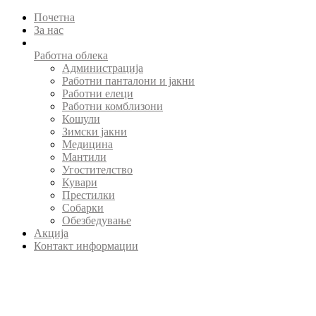
Почетна
За нас
Работна облека
Администрација
Работни панталони и јакни
Работни елеци
Работни комблизони
Кошули
Зимски јакни
Медицина
Мантили
Угостителство
Кувари
Престилки
Собарки
Обезбедување
Акција
Контакт информации