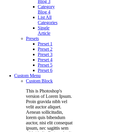
Blog 3
Category
Blog 4
List All
Categories
Single
Article
Presets
Preset 1
Preset 2
Preset 3
Preset 4
Preset 5
Preset 6
Custom Menu
Custom Block
This is Photoshop's
version of Lorem Ipsum.
Proin gravida nibh vel
velit auctor aliquet.
Aenean sollicitudin,
lorem quis bibendum
auctor, nisi elit consequat
ipsum, nec sagittis sem