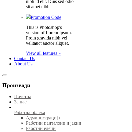
nibh id elit. Duis sed odio
sit amet nibh.
Promotion Code
This is Photoshop's
version of Lorem Ipsum.
Proin gravida nibh vel
velitauct auctor aliquet.
View all features »
Contact Us
About Us
Производи
Почетна
За нас
Работна облека
Администрација
Работни панталони и јакни
Работни елеци