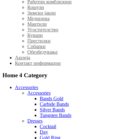
Работни комблизони
Кошули
Зимски јакни
Медицина
Мантили
Угостителство
Кувари
Престилки
Собарки
Обезбедување
Акција
Контакт информации
Home 4
Category
Accessories
Accessories
Bands Gold
Carbide Bands
Silver Bands
Tungsten Bands
Dresses
Cocktail
Day
Gold Ring